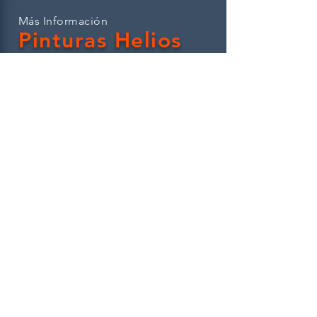
Más Información
Pinturas Helios
Tienes algo que contarnos?
Dudas sobre el producto?
Cuéntanos tu experiencia
Siempre estamos prestos a leer las
solicitudes de nuestros clientes y/o
visitantes a la web.
Muchas gracias por tus comentarios.
CONTACTO
Enter Your Name