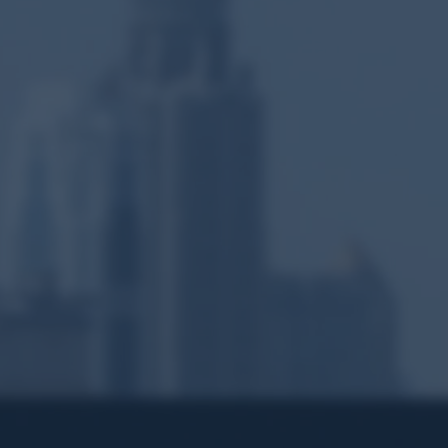
Más Información
Pinturas Hel
Muchas gracias por tus comentarios