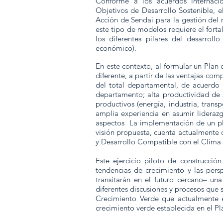
Conforme a los acuerdos internaci
Objetivos de Desarrollo Sostenible, e
Acción de Sendai para la gestión del r
este tipo de modelos requiere el forta
los diferentes pilares del desarrollo
económico).
En este contexto, al formular un Pla
diferente, a partir de las ventajas com
del total departamental, de acuerdo 
departamento; alta productividad de 
productivos (energía, industria, trans
amplia experiencia en asumir lidera
aspectos La implementación de un pla
visión propuesta, cuenta actualmente
y Desarrollo Compatible con el Clima h
Este ejercicio piloto de construcció
tendencias de crecimiento y las persp
transitarán en el futuro cercano– un
diferentes discusiones y procesos que 
Crecimiento Verde que actualmente e
crecimiento verde establecida en el P