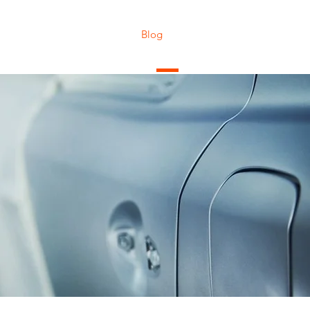
buidores
Garage
Blog
Tenemos algo que contar
os Blog