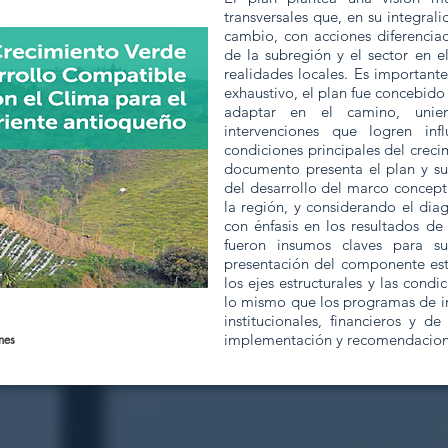
transversales que, en su integra
cambio, con acciones diferencia
de la subregión y el sector en e
realidades locales. Es important
exhaustivo, el plan fue concebid
adaptar en el camino, uni
intervenciones que logren inf
condiciones principales del creci
documento presenta el plan y su
del desarrollo del marco concept
la región, y considerando el dia
con énfasis en los resultados de
fueron insumos claves para su
presentación del componente estr
los ejes estructurales y las cond
lo mismo que los programas de in
institucionales, financieros y d
implementación y recomendacio
nes
50 votos, Calificaciones