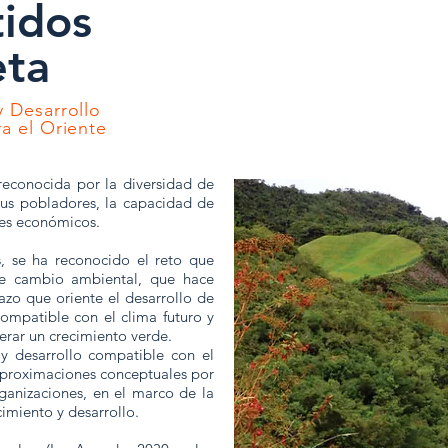
idos
eta
y Desarrollo
a el Oriente
reconocida por la diversidad de
sus pobladores, la capacidad de
res económicos.
s, se ha reconocido el reto que
nte cambio ambiental, que hace
azo que oriente el desarrollo de
compatible con el clima futuro y
rar un crecimiento verde.
y desarrollo compatible con el
aproximaciones conceptuales por
rganizaciones, en el marco de la
miento y desarrollo.