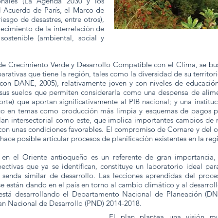
onales (La Agenda 2030 y los
l Acuerdo de París, el Marco de
iesgo de desastres, entre otros),
lecimiento de la interrelación de
 sostenible (ambiental, social y
n de Crecimiento Verde y Desarrollo Compatible con el Clima, se b
parativas que tiene la región, tales como la diversidad de su territ
con DANE, 2005), relativamente joven y con niveles de educación 
sus suelos que permiten considerarla como una despensa de alimen
porte) que aportan significativamente al PIB nacional; y una insti
zgo en temas como producción más limpia y esquemas de pagos por
n intersectorial como este, que implica importantes cambios de m
 con unas condiciones favorables. El compromiso de Cornare y del 
ace posible articular procesos de planificación existentes en la re
n en el Oriente antioqueño es un referente de gran importancia, 
ectivas que ya se identifican, constituye un laboratorio ideal par
a senda similar de desarrollo. Las lecciones aprendidas del proc
se están dando en el país en torno al cambio climático y al desarrol
stá desarrollando el Departamento Nacional de Planeación (DNP
lan Nacional de Desarrollo (PND) 2014-2018.
El plan plantea una visión mult