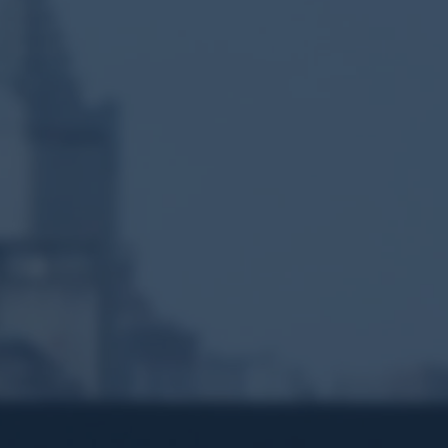
ACTO
Enter Your Email
ontáctanos ya!