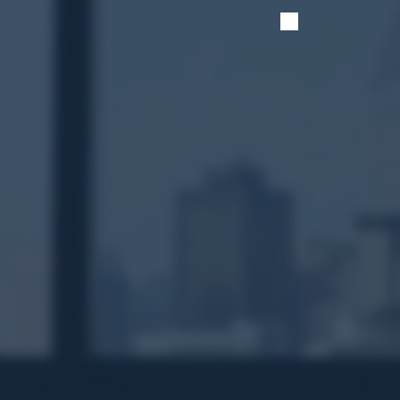
CONT
Enter Your Name
ios
Enter Your Message
C
.